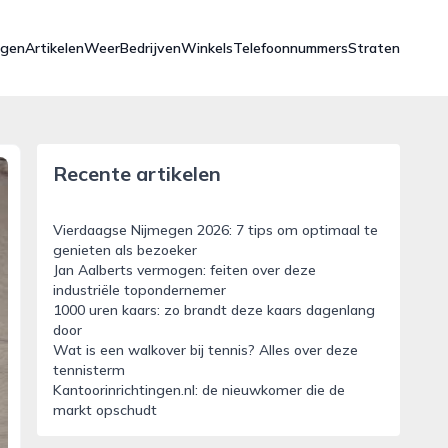
ngen
Artikelen
Weer
Bedrijven
Winkels
Telefoonnummers
Straten
Recente artikelen
Vierdaagse Nijmegen 2026: 7 tips om optimaal te
genieten als bezoeker
Jan Aalberts vermogen: feiten over deze
industriële topondernemer
1000 uren kaars: zo brandt deze kaars dagenlang
door
Wat is een walkover bij tennis? Alles over deze
tennisterm
Kantoorinrichtingen.nl: de nieuwkomer die de
markt opschudt