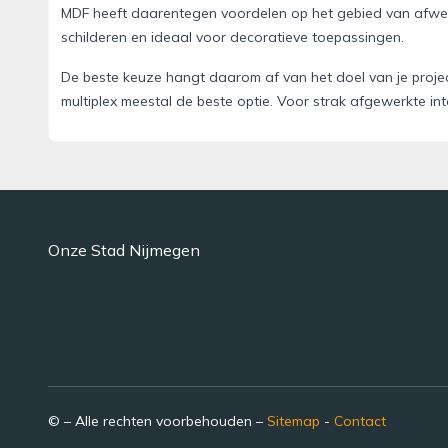
MDF heeft daarentegen voordelen op het gebied van afwerk
schilderen en ideaal voor decoratieve toepassingen.
De beste keuze hangt daarom af van het doel van je projec
multiplex meestal de beste optie. Voor strak afgewerkte in
Onze Stad Nijmegen
© – Alle rechten voorbehouden –
Sitemap
-
Contact