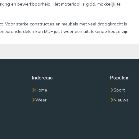
ing en bewerkbaarheid. Het materiaal is glad, makkelijk te
t. Voor sterke constructies en meubels met veel draagkracht is
terieuronderdelen kan MDF juist weer een uitstekende keuze zijn.
Inderegio
Populair
Home
Sport
Weer
Nieuws