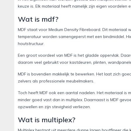
keuze is. Elk materiaal heeft namelijk zijn eigen voordelen 
Wat is mdf?
MDF staat voor Medium Density Fibreboard. Dit materiaal 
temperatuur worden samengeperst met een bindmiddel. Hie
houtstructuur.
Een groot voordeel van MDF is het gladde oppervlak. Daard
daarom veel gebruikt voor kastdeuren, plinten, wandpanelen
MDF is bovendien makkelijk te bewerken. Het laat zich goe
zelvers als professionele meubelmakers.
Toch heeft MDF ook een aantal nadelen. Het materiaal is
minder goed vast dan in multiplex. Daarnaast is MDF gevoe
opzwellen en zijn stevigheid verliezen.
Wat is multiplex?
Multiplex bestaat uit meerdere dunne lagen houtfineer die