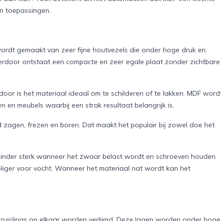
en toepassingen.
wordt gemaakt van zeer fijne houtvezels die onder hoge druk en
rdoor ontstaat een compacte en zeer egale plaat zonder zichtbare
oor is het materiaal ideaal om te schilderen of te lakken. MDF word
 en meubels waarbij een strak resultaat belangrijk is.
d zagen, frezen en boren. Dat maakt het populair bij zowel doe het
 minder sterk wanneer het zwaar belast wordt en schroeven houden
liger voor vocht. Wanneer het materiaal nat wordt kan het
 kruislings op elkaar worden verlijmd. Deze lagen worden onder hoge