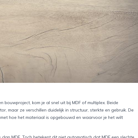
 bouwproject, kom je al snel uit bij MDF of multiplex. Beide
r, maar ze verschillen duidelijk in structuur, sterkte en gebruik. De
n met hoe het materiaal is opgebouwd en waarvoor je het wilt
is dan MDF. Toch betekent dit niet automatisch dat MDF een slechte