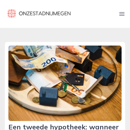
onzestadnijmegen.nl
Ope
Een tweede hypotheek: wanneer