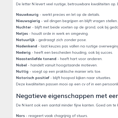
De letter N levert veel rustige, betrouwbare kwaliteiten o
Nauwkeurig
- werkt precies en let op de details.
Nieuwsgierig
- wil dingen begrijpen en blijft vragen stellen.
Nuchter
- blijft met beide voeten op de grond, ook bij ged
Netjes
- houdt orde in werk en omgeving.
Natuurlijk
- gedraagt zich zonder pose.
Nadenkend
- laat keuzes pas vallen na rustige overwegin
Nederig
- heeft een bescheiden houding, ook bij succes.
Naastenliefde tonend
- heeft hart voor anderen.
Nobel
- handelt vanuit hoogstaande motieven.
Nuttig
- voegt op een praktische manier iets toe.
Notorisch positief
- blijft hoopvol kijken naar situaties.
Deze kwaliteiten passen mooi op een cv of in een persoonlij
Negatieve eigenschappen met ee
De N kent ook een aantal minder fijne kanten. Goed om te k
Nors
- reageert vaak chagrijnig of stuurs.