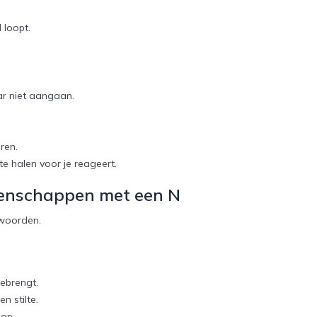
 loopt.
ar niet aangaan.
ren.
e halen voor je reageert.
genschappen met een N
woorden.
eebrengt.
n stilte.
oop.