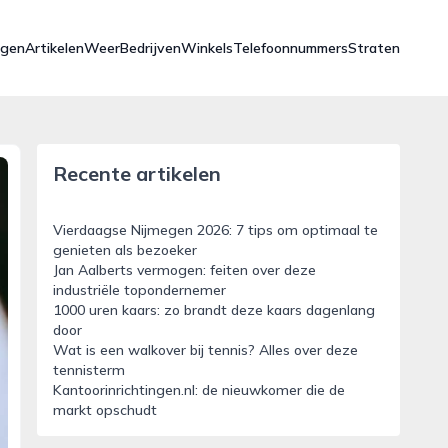
ngen
Artikelen
Weer
Bedrijven
Winkels
Telefoonnummers
Straten
Recente artikelen
Vierdaagse Nijmegen 2026: 7 tips om optimaal te
genieten als bezoeker
Jan Aalberts vermogen: feiten over deze
industriële topondernemer
1000 uren kaars: zo brandt deze kaars dagenlang
door
Wat is een walkover bij tennis? Alles over deze
tennisterm
Kantoorinrichtingen.nl: de nieuwkomer die de
markt opschudt