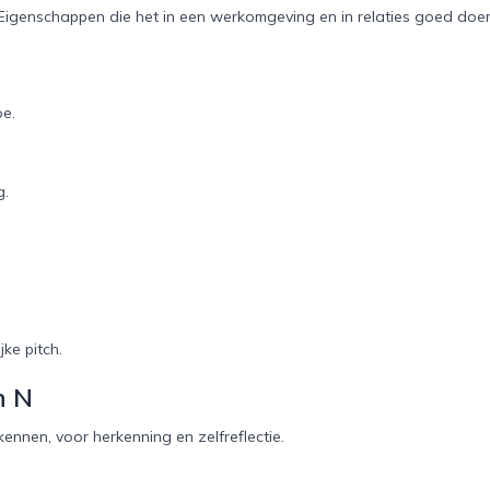
p. Eigenschappen die het in een werkomgeving en in relaties goed doe
oe.
g.
ke pitch.
n N
ennen, voor herkenning en zelfreflectie.