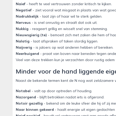
Naief
- heeft te veel vertrouwen zonder kritisch te kijken.
Negatief
- ziet vooral wat misgaat in plaats van wat goed
Nadrukkelijk
- laat zijn of haar wil te sterk gelden.
Nerveus
- is snel onrustig en straalt dat ook uit.
Nukkig
- reageert grillig en wisselt snel van stemming.
Nieuwsgierig (te)
- bemoeit zich met zaken die hem of ha
Nalatig
- laat afspraken of taken slordig liggen.
Naijverig
- is jaloers op wat anderen hebben of bereiken.
Neerbuigend
- praat van boven naar beneden tegen ande
Veel van deze trekken kun je verzachten door rustig adem t
Minder voor de hand liggende ei
Naast de bekende termen kent de N nog wat zeldzamere 
Notabel
- valt op door optreden of houding.
Nazorgend
- blijft betrokken nadat iets is afgerond.
Notoir gezellig
- bekend om de leuke sfeer die hij of zij m
Naar binnen gekeerd
- haalt energie uit eigen gedachten e
Naief positief
- houdt vol vertrouwen vast aan goede afl