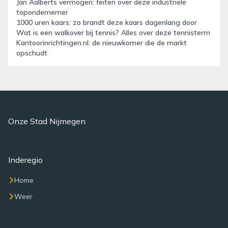
Jan Aalberts vermogen: feiten over deze industriële
topondernemer
1000 uren kaars: zo brandt deze kaars dagenlang door
Wat is een walkover bij tennis? Alles over deze tennisterm
Kantoorinrichtingen.nl: de nieuwkomer die de markt
opschudt
Onze Stad Nijmegen
Inderegio
Home
Weer