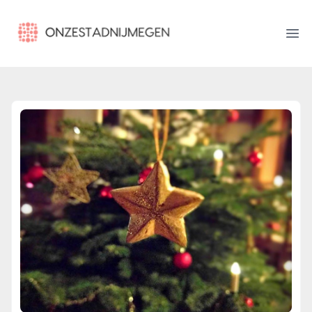
onzestadnijmegen.nl
Ope