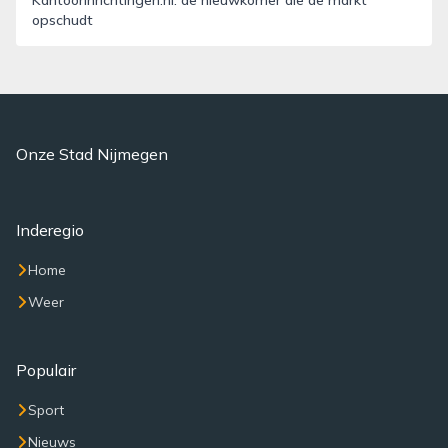
Kantoorinrichtingen.nl: de nieuwkomer die de markt
opschudt
Onze Stad Nijmegen
Inderegio
Home
Weer
Populair
Sport
Nieuws