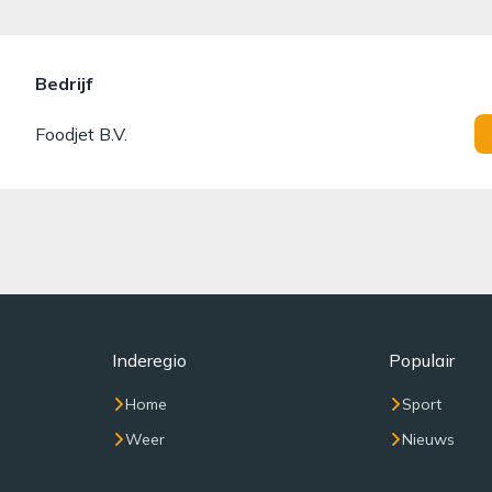
Bedrijf
Foodjet B.V.
Inderegio
Populair
Home
Sport
Weer
Nieuws