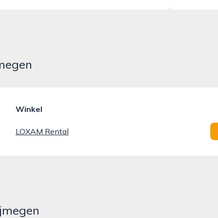
jmegen
Winkel
LOXAM Rental
ijmegen