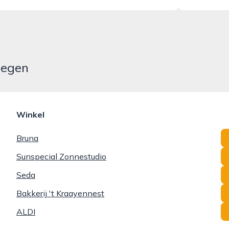
megen
Winkel
Bruna
Sunspecial Zonnestudio
Seda
Bakkerij 't Kraayennest
ALDI