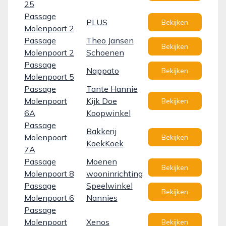
25
Passage
PLUS
Bekijken
Molenpoort 2
Passage
Theo Jansen
Bekijken
Molenpoort 2
Schoenen
Passage
Nappato
Bekijken
Molenpoort 5
Passage
Tante Hannie
Molenpoort
Kijk Doe
Bekijken
6A
Koopwinkel
Passage
Bakkerij
Molenpoort
Bekijken
KoekKoek
7A
Passage
Moenen
Bekijken
Molenpoort 8
wooninrichting
Passage
Speelwinkel
Bekijken
Molenpoort 6
Nannies
Passage
Molenpoort
Xenos
Bekijken