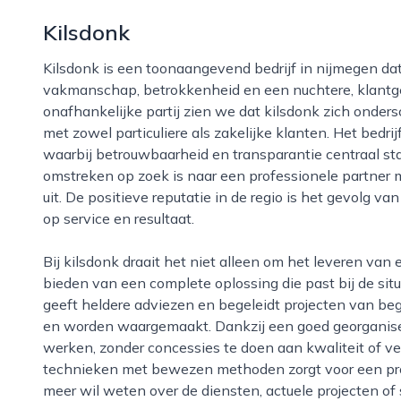
Kilsdonk
Kilsdonk is een toonaangevend bedrijf in nijmegen dat bekendstaat om zijn combinatie van
vakmanschap, betrokkenheid en een nuchtere, klantger
onafhankelijke partij zien we dat kilsdonk zich onder
met zowel particuliere als zakelijke klanten. Het bedrijf
waarbij betrouwbaarheid en transparantie centraal st
omstreken op zoek is naar een professionele partner m
uit. De positieve reputatie in de regio is het gevolg v
op service en resultaat.
Bij kilsdonk draait het niet alleen om het leveren van een product of dienst, maar vooral om het
bieden van een complete oplossing die past bij de situ
geeft heldere adviezen en begeleidt projecten van begi
en worden waargemaakt. Dankzij een goed georganiseer
werken, zonder concessies te doen aan kwaliteit of v
technieken met bewezen methoden zorgt voor een pro
meer wil weten over de diensten, actuele projecten of