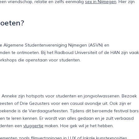
een vriendschap, relatie en zelfs eenmalig
sex in Nijmegen
. Hier zijn
moeten?
 de Algemene Studentenvereniging Nijmegen (ASVN) en
temden te ontmoeten. Bij het Radboud Universiteit of de HAN zijn vaak
workshops die openstaan voor studenten.
. Anneke zijn hotspots voor studenten en jongvolwassenen. Bezoek
sten of Drie Gezusters voor een casual avondje uit. Ook zijn er
bekende is de Vierdaagsefeesten. Tijdens dit beroemde festival bars
en te leren kennen. Er wordt van alles gedaan en je zult verbaasd
tudenten een
vluggertje
maken. Hoe gek wil je het hebben.
menten zoals filmvertoningen in LUX of lokale kunstexposities.