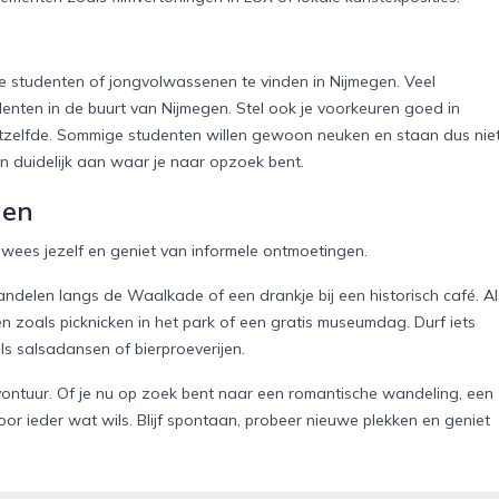
re studenten of jongvolwassenen te vinden in Nijmegen. Veel
denten in de buurt van Nijmegen. Stel ook je voorkeuren goed in
hetzelfde. Sommige studenten willen gewoon neuken en staan dus nie
n duidelijk aan waar je naar opzoek bent.
gen
wees jezelf en geniet van informele ontmoetingen.
wandelen langs de Waalkade of een drankje bij een historisch café. Al
en zoals picknicken in het park of een gratis museumdag. Durf iets
s salsadansen of bierproeverijen.
avontuur. Of je nu op zoek bent naar een romantische wandeling, een
oor ieder wat wils. Blijf spontaan, probeer nieuwe plekken en geniet