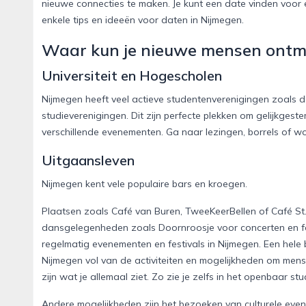
nieuwe connecties te maken. Je kunt een date vinden voor 
enkele tips en ideeën voor daten in Nijmegen.
Waar kun je nieuwe mensen ont
Universiteit en Hogescholen
Nijmegen heeft veel actieve studentenverenigingen zoals
studieverenigingen. Dit zijn perfecte plekken om gelijkges
verschillende evenementen. Ga naar lezingen, borrels of 
Uitgaansleven
Nijmegen kent vele populaire bars en kroegen.
Plaatsen zoals Café van Buren, TweeKeerBellen of Café St
dansgelegenheden zoals Doornroosje voor concerten en fee
regelmatig evenementen en festivals in Nijmegen. Een hele 
Nijmegen vol van de activiteiten en mogelijkheden om mens
zijn wat je allemaal ziet. Zo zie je zelfs in het openbaar s
Andere mogelijkheden zijn het bezoeken van culturele evene