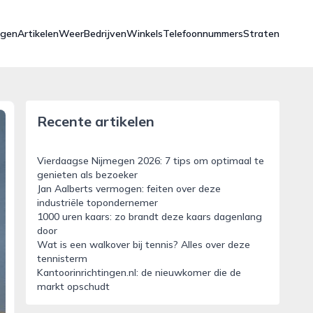
ngen
Artikelen
Weer
Bedrijven
Winkels
Telefoonnummers
Straten
Recente artikelen
Vierdaagse Nijmegen 2026: 7 tips om optimaal te
genieten als bezoeker
Jan Aalberts vermogen: feiten over deze
industriële topondernemer
1000 uren kaars: zo brandt deze kaars dagenlang
door
Wat is een walkover bij tennis? Alles over deze
tennisterm
Kantoorinrichtingen.nl: de nieuwkomer die de
markt opschudt