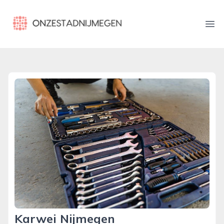
onzestadnijmegen.nl
Ope
Karwei Nijmegen