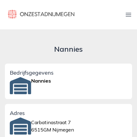
onzestadnijmegen.nl
Ope
Nannies
Bedrijfsgegevens
Nannies
Adres
Carbatinastraat 7
6515GM Nijmegen