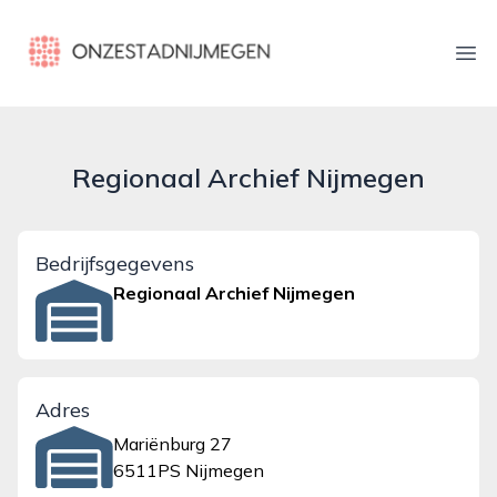
onzestadnijmegen.nl
Ope
Regionaal Archief Nijmegen
Bedrijfsgegevens
Regionaal Archief Nijmegen
Adres
Mariënburg 27
6511PS Nijmegen