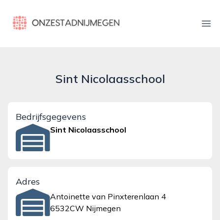
onzestadnijmegen.nl
Ope
Sint Nicolaasschool
Bedrijfsgegevens
Sint Nicolaasschool
Adres
Antoinette van Pinxterenlaan 4
6532CW Nijmegen