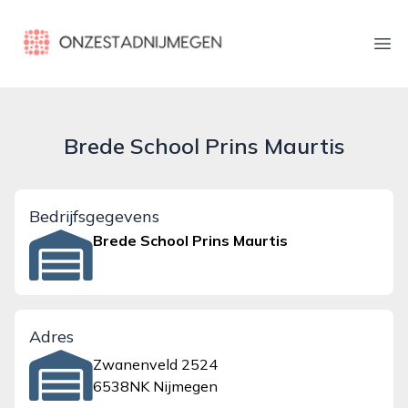
onzestadnijmegen.nl
Ope
Brede School Prins Maurtis
Bedrijfsgegevens
Brede School Prins Maurtis
Adres
Zwanenveld 2524
6538NK Nijmegen