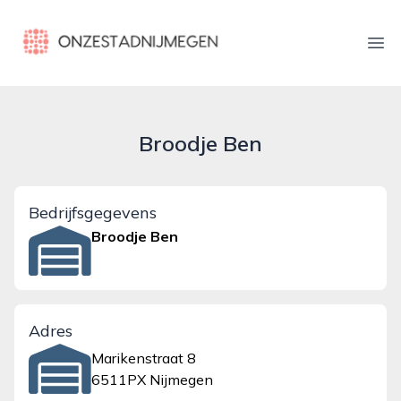
onzestadnijmegen.nl
Ope
Broodje Ben
Bedrijfsgegevens
Broodje Ben
Adres
Marikenstraat 8
6511PX Nijmegen