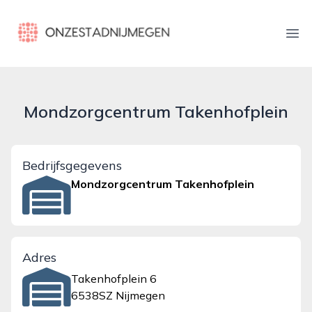
onzestadnijmegen.nl
Ope
Mondzorgcentrum Takenhofplein
Bedrijfsgegevens
Mondzorgcentrum Takenhofplein
Adres
Takenhofplein 6
6538SZ Nijmegen