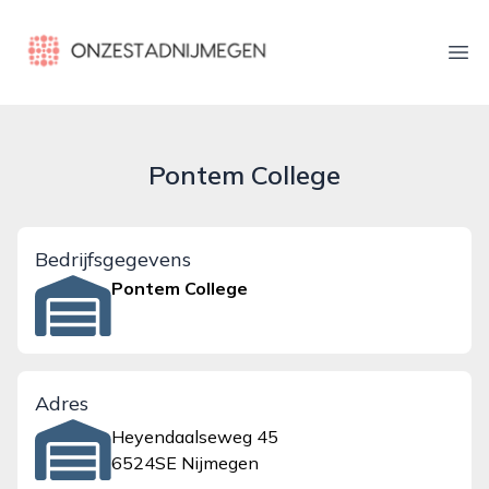
onzestadnijmegen.nl
Ope
Pontem College
Bedrijfsgegevens
Pontem College
Adres
Heyendaalseweg 45
6524SE Nijmegen