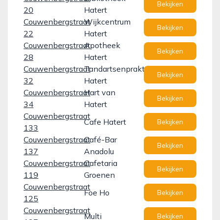
Bekijken
20
Hatert
Couwenbergstraat
Wijkcentrum
Bekijken
22
Hatert
Couwenbergstraat
Apotheek
Bekijken
28
Hatert
Couwenbergstraat
Tandartsenpraktijk
Bekijken
32
Hatert
Couwenbergstraat
Hart van
Bekijken
34
Hatert
Couwenbergstraat
Cafe Hatert
Bekijken
133
Couwenbergstraat
Café-Bar
Bekijken
137
Anadolu
Couwenbergstraat
Cafetaria
Bekijken
119
Groenen
Couwenbergstraat
Foe Ho
Bekijken
125
Couwenbergstraat
Multi
Bekijken