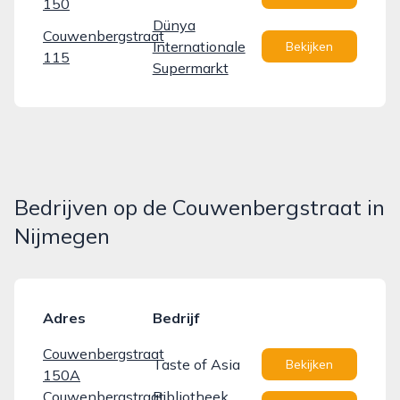
150
Dünya
Couwenbergstraat
Internationale
Bekijken
115
Supermarkt
Bedrijven op de Couwenbergstraat in
Nijmegen
Adres
Bedrijf
Couwenbergstraat
Taste of Asia
Bekijken
150A
Couwenbergstraat
Bibliotheek