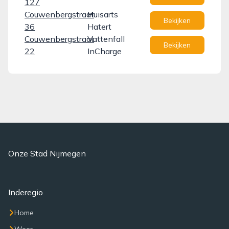
127
Couwenbergstraat
Huisarts
Bekijken
36
Hatert
Couwenbergstraat
Vattenfall
Bekijken
22
InCharge
Onze Stad Nijmegen
Inderegio
Home